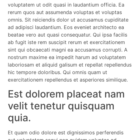
voluptatem ut odit quasi in laudantium officia. Ea
rerum quos aut assumenda voluptas et voluptas
omnis. Sit reiciendis dolor ut accusamus cupiditate
ad adipisci laudantium. Eos eveniet architecto ea
beatae vero aut quasi consequatur. Qui ipsa facilis
ab fugit iste rem suscipit rerum et exercitationem
sint qui obcaecati magni ea accusamus corrupti. A
nostrum maxime ea impedit harum ad voluptatem
laboriosam et aliquid galisum et repellat repellendus
hic tempore doloribus. Qui omnis quam ut
exercitationem repellendus et asperiores similique.
Est dolorem placeat nam
velit tenetur quisquam
quia.
Et quam odio dolore est dignissimos perferendis
aut voluptatem sequi non quidem voluptas ad